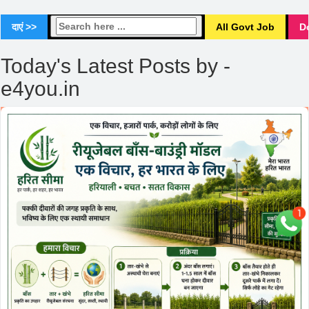
दाएं >>
All Govt Job
D
Today's Latest Posts by -
e4you.in